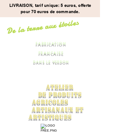
LIVRAISON, tarif unique: 5 euros, offerte
pour 70 euros de commande.
De la terre aux étoiles
FABRICATION
FRANCAISE
DANS LE VERDON
ATElier
de
PRODUITS
AGrICOles
ARTISANaux ET
ARTISTIQUES