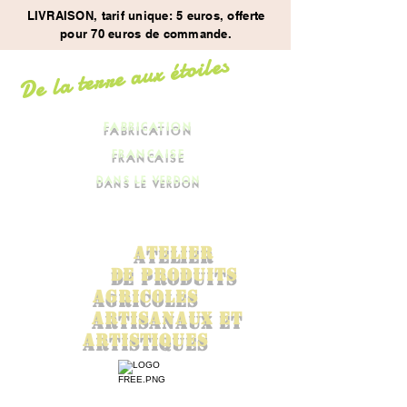
LIVRAISON, tarif unique: 5 euros, offerte
pour 70 euros de commande.
De la terre aux étoiles
FABRICATION
FRANCAISE
DANS LE VERDON
ATElier
de
PRODUITS
AGrICOles
ARTISANaux ET
ARTISTIQUES