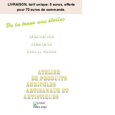
LIVRAISON, tarif unique: 5 euros, offerte
pour 70 euros de commande.
De la terre aux étoiles
FABRICATION
FRANCAISE
DANS LE VERDON
ATElier
de
PRODUITS
AGrICOles
ARTISANaux ET
ARTISTIQUES