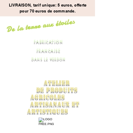
LIVRAISON, tarif unique: 5 euros, offerte
pour 70 euros de commande.
De la terre aux étoiles
FABRICATION
FRANCAISE
DANS LE VERDON
ATElier
de
PRODUITS
AGrICOles
ARTISANaux ET
ARTISTIQUES