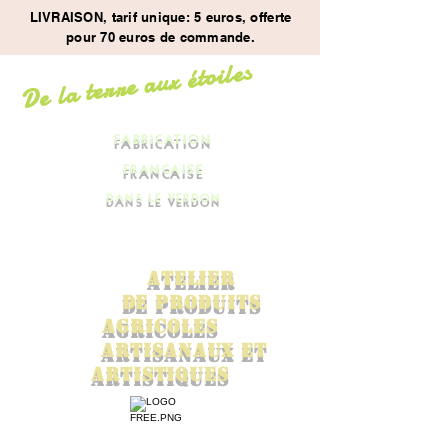
LIVRAISON, tarif unique: 5 euros, offerte
pour 70 euros de commande.
De la terre aux étoiles
FABRICATION
FRANCAISE
DANS LE VERDON
ATElier
de
PRODUITS
AGrICOles
ARTISANaux ET
ARTISTIQUES